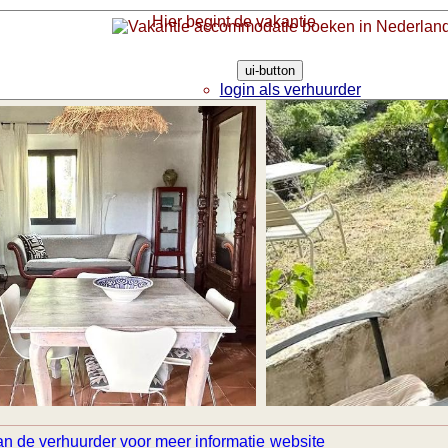
Hier begint de vakantie
ui-button
login als verhuurder
login als gast
website