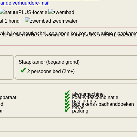
e-mail
l 1 hond
zwemwater
bank bij een houtkachel, een open keuken, twee ruime slaapkam
 vertrekken in de de woning zijn hoog (soms 5 meter), waardoo
Slaapkamer (begane grond)
✔
2 persoons bed (2m+)
✔
✔
afwasmachine
pparaat
✔
koel-/vriescombinatie
✔
gas fornuis
ed
✔
badlakens / badhanddoeken
✔
terras
ir
parking