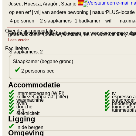
Juseu, Huesca, Aragón, Spanje
op een erf
| vrij van andere bewoning
|
natuurPLUS-locatie
4 personen
2 slaapkamers
1 badkamer
wifi
maximaa
Over de accommodatie
Het gelijkvloerse huis heeft een ruime woonkamer met zit
grote badkamer (douche, wastafel, wc en wasmachine). Alle
Lees verder
Faciliteiten
Slaapkamers: 2
Slaapkamer (begane grond)
✔
2 persoons bed
Accommodatie
✔
✔
✔
internettoegang (WiFi)
✔
tv
✔
koffiezet apparaat (filter)
✔
espresso a
✔
wasmachine
✔
wasdroger
✔
oven
✔
beddengo
✔
douche
✔
tuindeuren
✔
tuin
tuinmeubila
elektriciteit
Ligging
✔
in de bergen
Omgeving