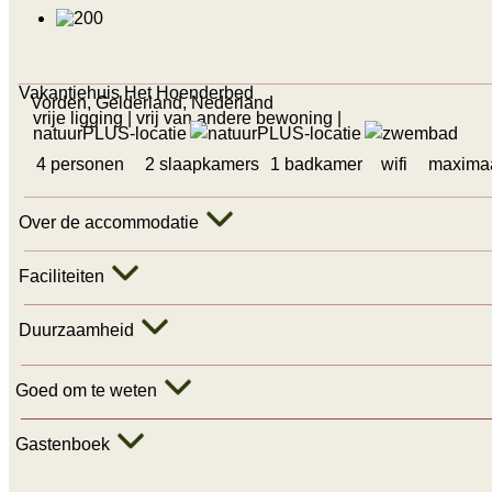
Vakantiehuis Het Hoenderbed
Vorden, Gelderland, Nederland
vrije ligging
| vrij van andere bewoning
|
natuurPLUS-locatie
4 personen
2 slaapkamers
1 badkamer
wifi
maximaa
Over de accommodatie
Faciliteiten
Duurzaamheid
Goed om te weten
Gastenboek